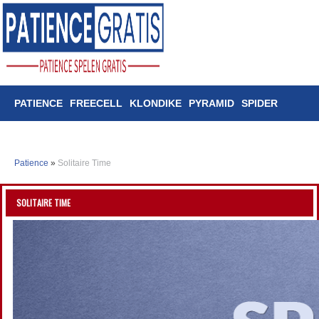
PATIENCE
FREECELL
KLONDIKE
PYRAMID
SPIDER
TRIPEAKS
Patience
»
Solitaire Time
SOLITAIRE TIME