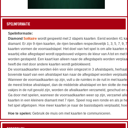
SPELINFORMATIE
Spelinformatie:
Diamond
Solitaire
wordt gespeeld met 2 stapels kaarten. Eerst worden 41 ka
diamant. Er zijn 9 rijen kaarten, de rijen bevatten respectievelijk 1, 3, 5, 7, 9, 
kaarten vormen de voorraadstapel. Het doel van het spel is om alle kaarten na
waarbij elke aflegstapel wordt opgebouwd volgens de kleur van A tot en met K.
worden gestapeld. Een kaart kan alleen naar de aflegstapels worden verplaat
heeft die niet door andere kaarten wordt geblokkeerd.
De voorraadkaarten worden één voor één omgezet in 3 afvalstapels, herhaalde
bovenste kaart van een afvalstapel kan naar de aflegstapel worden verplaatst
Wanneer de voorraadkaarten op zijn, vult u de ruimtes in de ruit in met kaarte
de meest linkse afvalstapel, dan de middelste afvalstapel en ten slotte de me
vakjes in de ruit gevuld zijn, worden de afvalkaarten verzameld, geschud en
Ga door met spelen, wanneer de voorraadkaarten weer op zijn, verzamel alle
kaarten in een kleinere diamant met 7 rijen. Speel nog een ronde en als je het
het spel afgelopen. Hoe meer kaarten je naar de basisstapels verplaatst, hoe 
Hoe te spelen:
Gebruik de muis om met kaarten te communiceren.