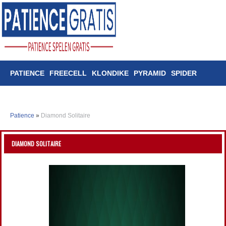
PATIENCE
FREECELL
KLONDIKE
PYRAMID
SPIDER
TRIPEAKS
Patience
»
Diamond Solitaire
DIAMOND SOLITAIRE